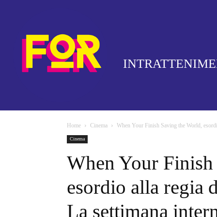
INTRATTENIM
Home
Cinema
When Your Finish Saving the World, esordio 
Cinema
When Your Finish 
esordio alla regia 
La settimana intern