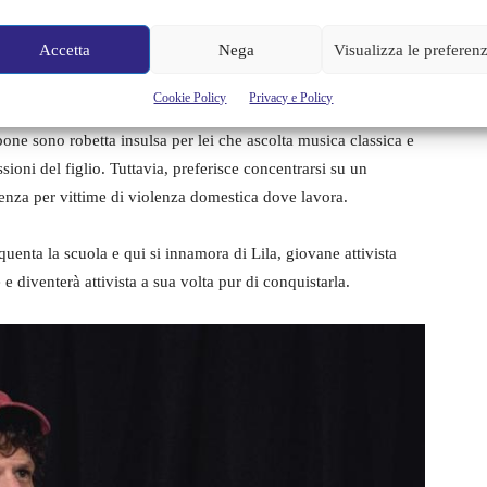
Accetta
Nega
Visualizza le preferen
mpone canzoni che poi esegue in diretta in live straming davanti
Cookie Policy
Privacy e Policy
e di oggi che si diverte con cose che la madre non capisce. Il
pone sono robetta insulsa per lei che ascolta musica classica e
sioni del figlio. Tuttavia, preferisce concentrarsi su un
enza per vittime di violenza domestica dove lavora.
quenta la scuola e qui si innamora di Lila, giovane attivista
 diventerà attivista a sua volta pur di conquistarla.