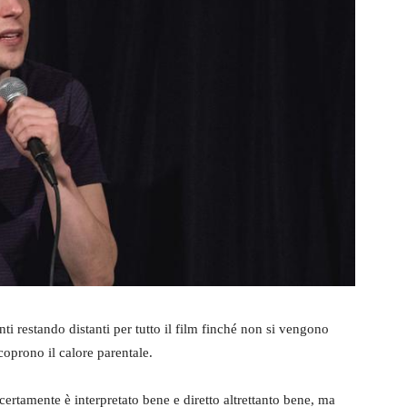
ti restando distanti per tutto il film finché non si vengono
coprono il calore parentale.
 certamente è interpretato bene e diretto altrettanto bene, ma