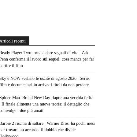
Articoli recenti
Ready Player Two torna a dare segnali di vita | Zak
Penn conferma il lavoro sul sequel: cosa manca per far
partire il film
Sky e NOW svelano le uscite di agosto 2026 | Serie,
film e documentari in arrivo: i titoli da non perdere
Spider-Man: Brand New Day riapre una vecchia ferita
| Il finale alimenta una nuova teoria: il dettaglio che
coinvolge i due più amati
Barbie 2 rischia di saltare | Warner Bros. ha pochi mesi
per trovare un accordo: il dubbio che divide
Hollywood