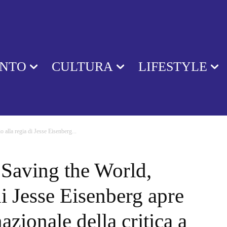
ENTO
CULTURA
LIFESTYLE
alla regia di Jesse Eisenberg...
Saving the World,
di Jesse Eisenberg apre
azionale della critica a