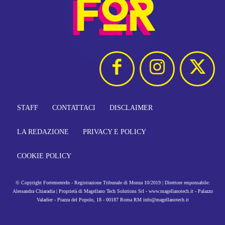
STAFF
CONTATTACI
DISCLAIMER
LA REDAZIONE
PRIVACY E POLICY
COOKIE POLICY
© Copyright FortementeIn - Registrazione Tribunale di Monza 10/2019 | Direttore responsabile:
Alessandra Chiaradia | Proprietà di Magellano Tech Solutions Srl - www.magellanotech.it - Palazzo
Valadier - Piazza del Popolo, 18 - 00187 Roma RM info@magellanotech.it