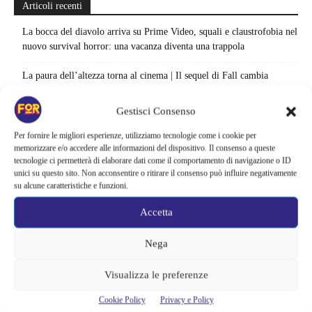
Articoli recenti
La bocca del diavolo arriva su Prime Video, squali e claustrofobia nel
nuovo survival horror: una vacanza diventa una trappola
La paura dell’altezza torna al cinema | Il sequel di Fall cambia
scenario: una nuova sfida senza via di fuga
Gestisci Consenso
Sony ferma i film sui personaggi di Spider-Man, nessun nuovo
progetto è in sviluppo: cosa resta dell’esperimento
Per fornire le migliori esperienze, utilizziamo tecnologie come i cookie per
memorizzare e/o accedere alle informazioni del dispositivo. Il consenso a queste
tecnologie ci permetterà di elaborare dati come il comportamento di navigazione o ID
Netflix saluta 16 titoli ad agosto 2026 | 3 serie e 13 film lasciano il
unici su questo sito. Non acconsentire o ritirare il consenso può influire negativamente
catalogo: le date da segnare per l’ultimo rewatch
su alcune caratteristiche e funzioni.
Netflix indaga sul lato oscuro del pollo fritto | Mo Gilligan affronta
Accetta
84 pasti in 28 giorni: da guardare subito
Nega
Uno splendido errore 3 arriva su Netflix, l’ora esatta del debutto in
italia: quando saranno disponibili gli episodi
Visualizza le preferenze
Agosto 2026 si accende in streaming | Oltre 40 serie tra grandi ritorni
Cookie Policy
Privacy e Policy
e debutti: gli appuntamenti da non perdere