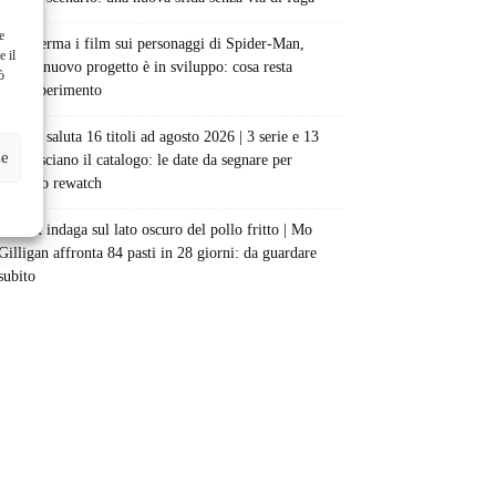
e
Sony ferma i film sui personaggi di Spider-Man,
e il
nessun nuovo progetto è in sviluppo: cosa resta
ò
dell’esperimento
Netflix saluta 16 titoli ad agosto 2026 | 3 serie e 13
ze
film lasciano il catalogo: le date da segnare per
l’ultimo rewatch
Netflix indaga sul lato oscuro del pollo fritto | Mo
Gilligan affronta 84 pasti in 28 giorni: da guardare
subito