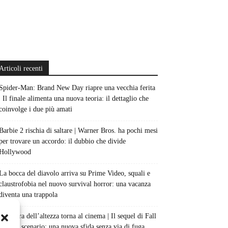
Articoli recenti
Spider-Man: Brand New Day riapre una vecchia ferita
| Il finale alimenta una nuova teoria: il dettaglio che
coinvolge i due più amati
Barbie 2 rischia di saltare | Warner Bros. ha pochi mesi
per trovare un accordo: il dubbio che divide
Hollywood
La bocca del diavolo arriva su Prime Video, squali e
claustrofobia nel nuovo survival horror: una vacanza
diventa una trappola
La paura dell’altezza torna al cinema | Il sequel di Fall
cambia scenario: una nuova sfida senza via di fuga