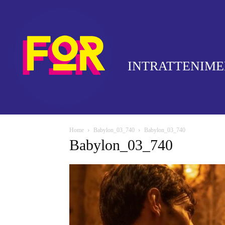
INTRATTENIM
Home
Babylon_03_740
Babylon_03_740
Babylon_03_740