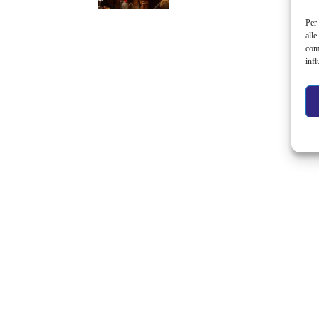
Per 
alle
com
infl