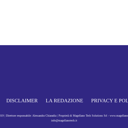
DISCLAIMER
LA REDAZIONE
PRIVACY E PO
9 | Direttore responsabile: Alessandra Chiaradia | Proprietà di Magellano Tech Solutions Srl - www.magellan
info@magellanotech.it