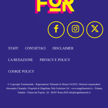
STAFF
CONTATTACI
DISCLAIMER
LA REDAZIONE
PRIVACY E POLICY
COOKIE POLICY
© Copyright FortementeIn - Registrazione Tribunale di Monza 10/2019 | Direttore responsabile:
Alessandra Chiaradia | Proprietà di Magellano Tech Solutions Srl - www.magellanotech.it - Palazzo
Valadier - Piazza del Popolo, 18 - 00187 Roma RM info@magellanotech.it