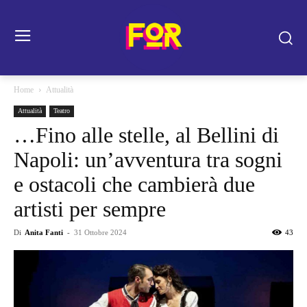
Home
Attualità
Attualità
Teatro
…Fino alle stelle, al Bellini di
Napoli: un’avventura tra sogni
e ostacoli che cambierà due
artisti per sempre
Di
Anita Fanti
-
31 Ottobre 2024
43