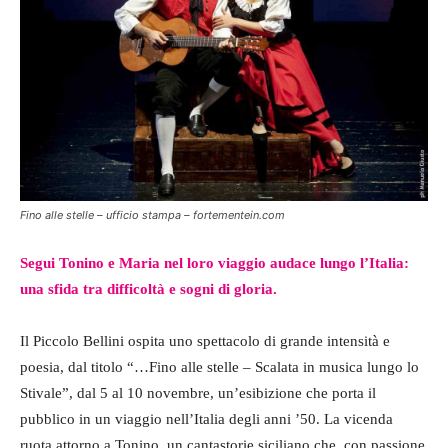
Fino alle stelle – ufficio stampa – fortementein.com
Segui Tonino e Maria nel loro viaggio audace lungo l’Italia:
una sfida tra difficoltà e sogni di gloria.
Il Piccolo Bellini ospita uno spettacolo di grande intensità e
poesia, dal titolo “…Fino alle stelle – Scalata in musica lungo lo
Stivale”, dal 5 al 10 novembre, un’esibizione che porta il
pubblico in un viaggio nell’Italia degli anni ’50. La vicenda
ruota attorno a Tonino, un cantastorie siciliano che, con passione