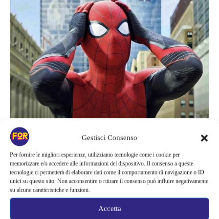
Spider-Man-_Brand-New_Day_–_fortementein.com
Gestisci Consenso
Per fornire le migliori esperienze, utilizziamo tecnologie come i cookie per
Location come protagoniste:
memorizzare e/o accedere alle informazioni del dispositivo. Il consenso a queste
tecnologie ci permetterà di elaborare dati come il comportamento di navigazione o ID
Glasgow e non solo
unici su questo sito. Non acconsentire o ritirare il consenso può influire negativamente
su alcune caratteristiche e funzioni.
Accetta
Glasgow torna protagonista: la città è stata scelta per ricreare