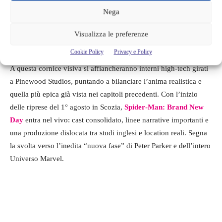
l’atmosfera urbana di New York, grazie alla sua capacità di
Nega
trasformarsi e alle agevolazioni fiscali britanniche
. Le strade del
centro, con i loro edifici in stile vittoriano, offriranno la
Visualizza le preferenze
scenografia ideale per scene di strada e inseguimenti.
Cookie Policy
Privacy e Policy
A questa cornice visiva si affiancheranno interni high‑tech girati
a Pinewood Studios, puntando a bilanciare l’anima realistica e
quella più epica già vista nei capitoli precedenti. Con l’inizio
delle riprese del 1° agosto in Scozia,
Spider‑Man: Brand New
Day
entra nel vivo: cast consolidato, linee narrative importanti e
una produzione dislocata tra studi inglesi e location reali. Segna
la svolta verso l’inedita “nuova fase” di Peter Parker e dell’intero
Universo Marvel.