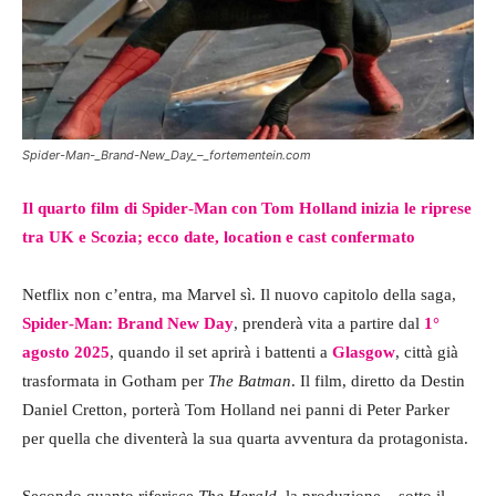
Spider-Man-_Brand-New_Day_–_fortementein.com
Il quarto film di Spider‑Man con Tom Holland inizia le riprese
tra UK e Scozia; ecco date, location e cast confermato
Netflix non c’entra, ma Marvel sì. Il nuovo capitolo della saga,
Spider‑Man: Brand New Day
, prenderà vita a partire dal
1°
agosto 2025
, quando il set aprirà i battenti a
Glasgow
, città già
trasformata in Gotham per
The Batman
. Il film, diretto da Destin
Daniel Cretton, porterà Tom Holland nei panni di Peter Parker
per quella che diventerà la sua quarta avventura da protagonista.
Secondo quanto riferisce
The Herald
, la produzione – sotto il