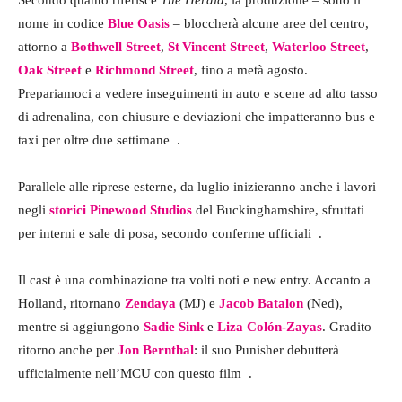
nome in codice
Blue Oasis
– bloccherà alcune aree del centro,
attorno a
Bothwell Street
,
St Vincent Street
,
Waterloo Street
,
Oak Street
e
Richmond Street
, fino a metà agosto.
Prepariamoci a vedere inseguimenti in auto e scene ad alto tasso
di adrenalina, con chiusure e deviazioni che impatteranno bus e
taxi per oltre due settimane
.
Parallele alle riprese esterne, da luglio inizieranno anche i lavori
negli
storici Pinewood Studios
del Buckinghamshire, sfruttati
per interni e sale di posa, secondo conferme ufficiali
.
Il cast è una combinazione tra volti noti e new entry. Accanto a
Holland, ritornano
Zendaya
(MJ) e
Jacob Batalon
(Ned),
mentre si aggiungono
Sadie Sink
e
Liza Colón‑Zayas
. Gradito
ritorno anche per
Jon Bernthal
: il suo Punisher debutterà
ufficialmente nell’MCU con questo film
.