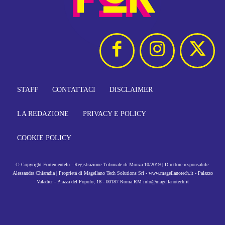
STAFF
CONTATTACI
DISCLAIMER
LA REDAZIONE
PRIVACY E POLICY
COOKIE POLICY
© Copyright FortementeIn - Registrazione Tribunale di Monza 10/2019 | Direttore responsabile:
Alessandra Chiaradia | Proprietà di Magellano Tech Solutions Srl - www.magellanotech.it - Palazzo
Valadier - Piazza del Popolo, 18 - 00187 Roma RM info@magellanotech.it