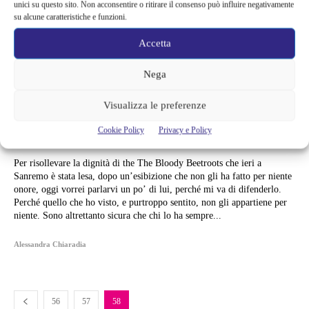
unici su questo sito. Non acconsentire o ritirare il consenso può influire negativamente
su alcune caratteristiche e funzioni.
Accetta
Nega
Musica
Visualizza le preferenze
I LOVE THE BLOODY
Cookie Policy
Privacy e Policy
BEETROOTS. MA NON A SANREMO
Per risollevare la dignità di the The Bloody Beetroots che ieri a
Sanremo è stata lesa, dopo un’esibizione che non gli ha fatto per niente
onore, oggi vorrei parlarvi un po’ di lui, perché mi va di difenderlo.
Perché quello che ho visto, e purtroppo sentito, non gli appartiene per
niente. Sono altrettanto sicura che chi lo ha sempre...
Alessandra Chiaradia
56
57
58