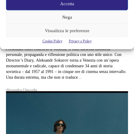
Accetta
DIRECTOR’S DIARY, SOKUROV
Nega
TRASFORMA 34 ANNI DI STORIA
SOVIETICA IN UN VIAGGIO DI
Visualizza le preferenze
CINQUE ORE
Cookie Policy
Privacy e Policy
Presentato fuori concorso a Venezia, il film mescola memoria
personale, propaganda e riflessione politica con uno stile unico. Con
Director’s Diary, Aleksandr Sokurov torna a Venezia con un’opera
monumentale e radicale, capace di condensare 34 anni di storia
sovietica – dal 1957 al 1991 – in cinque ore di cinema senza intervallo.
Una durata estrema, ma che non si traduce...
Alessandra Chiaradia