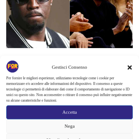
Attualità
Gestisci Consenso
JAY-Z E SEAN ‘DIDDY’ COMBS
ACCUSATI DI ABUSI SU
Per fornire le migliori esperienze, utilizziamo tecnologie come i cookie per
memorizzare e/o accedere alle informazioni del dispositivo. Il consenso a queste
MINORENNE: UNA BUFERA CHE
tecnologie ci permetterà di elaborare dati come il comportamento di navigazione o ID
unici su questo sito. Non acconsentire o ritirare il consenso può influire negativamente
COINVOLGE ANCHE BEYONCÉ
su alcune caratteristiche e funzioni.
Accetta
Nega