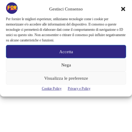
FACEBOOK HA FATTO
DIALOGARE DUE BOT E LORO
Gestisci Consenso
HANNO INIZIATO A PARLARE UNA
Per fornire le migliori esperienze, utilizziamo tecnologie come i cookie per
memorizzare e/o accedere alle informazioni del dispositivo. Il consenso a queste
NUOVA LINGUA
tecnologie ci permetterà di elaborare dati come il comportamento di navigazione o ID
unici su questo sito. Non acconsentire o ritirare il consenso può influire negativamente
INCOMPRENSIBILE DALL’UOMO
su alcune caratteristiche e funzioni.
Ci sono due Bot che comunicano in piena autonomia e il primo Bot
Accetta
dice all’altro: «I can can I I everything else» e il secondo Bot risponde:
«Balls have zero to me to me to me to me to me to me to me to me to».
(risata) Questa potrebbe essere la prima barzelletta tra due intelligenze
Nega
artificiali (AI) incomprensibili...
Visualizza le preferenze
Alessandra Chiaradia
Cookie Policy
Privacy e Policy