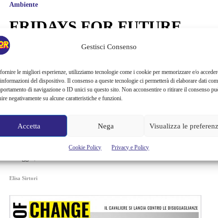
Ambiente
FRIDAYS FOR FUTURE
ANNUNCIA LA DATA PER
Gestisci Consenso
IL PROSSIMO SCIOPERO
fornire le migliori esperienze, utilizziamo tecnologie come i cookie per memorizzare e/o acceder
 informazioni del dispositivo. Il consenso a queste tecnologie ci permetterà di elaborare dati com
GLOBALE PER IL CLIMA
portamento di navigazione o ID unici su questo sito. Non acconsentire o ritirare il consenso pu
uire negativamente su alcune caratteristiche e funzioni.
Fridays for future annuncia la data per il prossimo sciopero globale
per il clima, nel mezzo delle crisi sanitaria, sociale ed economica che
Accetta
Nega
Visualizza le preferen
il mondo continua ad affrontare all'inizio dell’anno nuovo, le persone
al potere stanno continuando a tradire le giovani generazioni, le
Cookie Policy
Privacy e Policy
azioni necessarie a contrastare la crisi climatica sono ancora un
miraggio, la salute e l’istruzione sono...
Elisa Sirtori