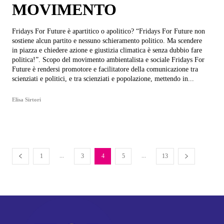
MOVIMENTO
Fridays For Future è apartitico o apolitico? “Fridays For Future non
sostiene alcun partito e nessuno schieramento politico. Ma scendere
in piazza e chiedere azione e giustizia climatica è senza dubbio fare
politica!”. Scopo del movimento ambientalista e sociale Fridays For
Future è rendersi promotore e facilitatore della comunicazione tra
scienziati e politici, e tra scienziati e popolazione, mettendo in...
Elisa Sirtori
...
...
1
3
4
5
13