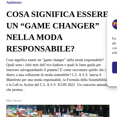
Ambiente
COSA SIGNIFICA ESSERE
UN “GAME CHANGER”
NELLA MODA
Per 
alle
RESPONSABILE?
com
infl
Cosa significa essere un “game changer” nella moda responsabile?
Quali sono i falsi miti dell’eco-fashion e quali le linee guida per
innovare salvaguardando il pianeta? E come raccontare quello che c’è
dietro a una collezione di moda sostenibile? C.L.A.S.S. lancia il
Manifesto per una moda responsabile, la Formula della Sostenibilità
e la Call to Action del C.L.A.S.S. ICON 2021. Un concorso annuale
che premia...
Elisa Sirtori