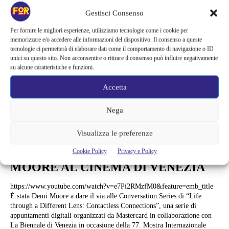
Gestisci Consenso
Per fornire le migliori esperienze, utilizziamo tecnologie come i cookie per
memorizzare e/o accedere alle informazioni del dispositivo. Il consenso a queste
tecnologie ci permetterà di elaborare dati come il comportamento di navigazione o ID
unici su questo sito. Non acconsentire o ritirare il consenso può influire negativamente
su alcune caratteristiche e funzioni.
Accetta
Nega
Serie TV
Visualizza le preferenze
CONVERSAZIONE CON DEMI
Cookie Policy
Privacy e Policy
MOORE AL CINEMA DI VENEZIA
https://www.youtube.com/watch?v=e7Pi2RMzfM0&feature=emb_title
È stata Demi Moore a dare il via alle Conversation Series di “Life
through a Different Lens: Contactless Connections”, una serie di
appuntamenti digitali organizzati da Mastercard in collaborazione con
La Biennale di Venezia in occasione della 77. Mostra Internazionale