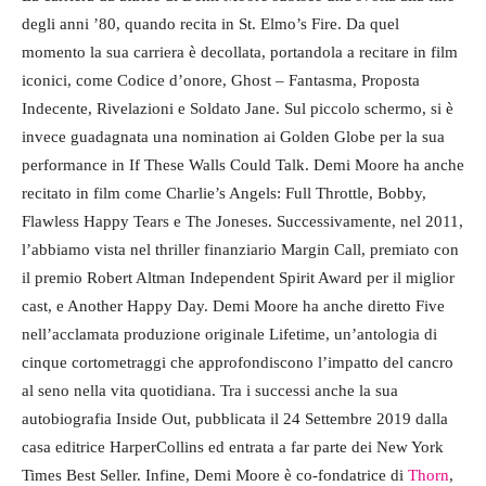
degli anni ’80, quando recita in St. Elmo’s Fire. Da quel
momento la sua carriera è decollata, portandola a recitare in film
iconici, come Codice d’onore, Ghost – Fantasma, Proposta
Indecente, Rivelazioni e Soldato Jane. Sul piccolo schermo, si è
invece guadagnata una nomination ai Golden Globe per la sua
performance in If These Walls Could Talk. Demi Moore ha anche
recitato in film come Charlie’s Angels: Full Throttle, Bobby,
Flawless Happy Tears e The Joneses. Successivamente, nel 2011,
l’abbiamo vista nel thriller finanziario Margin Call, premiato con
il premio Robert Altman Independent Spirit Award per il miglior
cast, e Another Happy Day. Demi Moore ha anche diretto Five
nell’acclamata produzione originale Lifetime, un’antologia di
cinque cortometraggi che approfondiscono l’impatto del cancro
al seno nella vita quotidiana. Tra i successi anche la sua
autobiografia Inside Out, pubblicata il 24 Settembre 2019 dalla
casa editrice HarperCollins ed entrata a far parte dei New York
Times Best Seller. Infine, Demi Moore è co-fondatrice di
Thorn
,