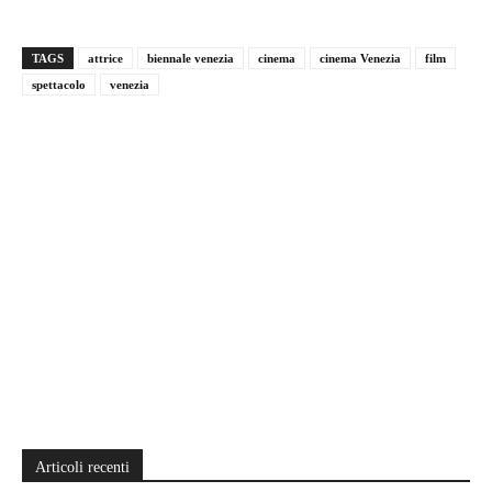
TAGS
attrice
biennale venezia
cinema
cinema Venezia
film
spettacolo
venezia
Articoli recenti