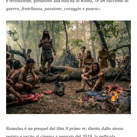
e rivoluzione, portarono alla nascita di Roma,
«è un racconto di
guerra, fratellanza, passione, coraggio e paura»
.
Romulus è un prequel del film
Il primo re
, diretto dallo stesso
regista e uscito al cinema a gennaio del 2019, la pellicola