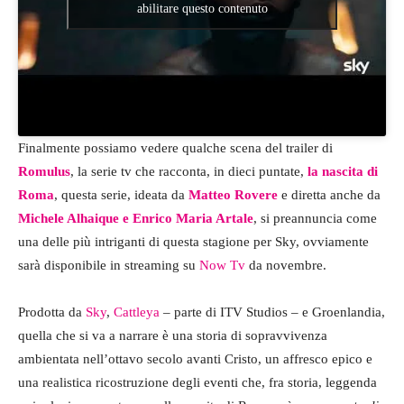
abilitare questo contenuto
Finalmente possiamo vedere qualche scena del trailer di
Romulus
, la serie tv che racconta, in dieci puntate,
la nascita di
Roma
, questa serie, ideata da
Matteo Rovere
e diretta anche da
Michele Alhaique e Enrico Maria Artale
, si preannuncia come
una delle più intriganti di questa stagione per Sky, ovviamente
sarà disponibile in streaming su
Now Tv
da novembre.
Prodotta da
Sky
,
Cattleya
– parte di ITV Studios – e Groenlandia,
quella che si va a narrare è una storia di sopravvivenza
ambientata nell’ottavo secolo avanti Cristo, un affresco epico e
una realistica ricostruzione degli eventi che, fra storia, leggenda