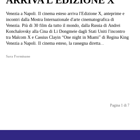
ARRIVA L’EDIZIONE X
Venezia a Napoli. Il cinema esteso arriva l'Edizione X, anteprime e
incontri dalla Mostra Internazionale d'arte cinematografica di
Venezia. Più di 30 film da tutto il mondo, dalla Russia di Andrei
Konchalovsky alla Cina di Li Dongmeie dagli Stati Uniti l'incontro
tra Malcom X e Cassius Clayin “One night in Miami” di Regina King
Venezia a Napoli. Il cinema esteso, la rassegna diretta...
Sara Formisano
Pagina 1 di 7