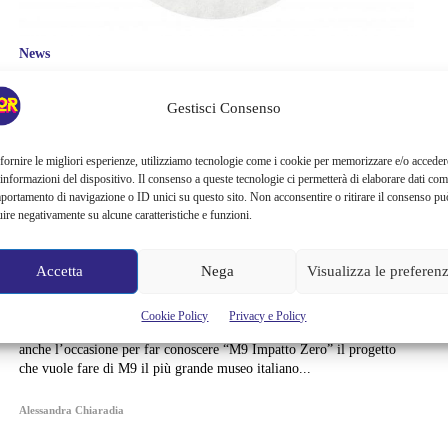
News
FORESTA M9, OLTRE 600
Gestisci Consenso
ESSENZE ARBOREE
fornire le migliori esperienze, utilizziamo tecnologie come i cookie per memorizzare e/o acceder
OCCUPERANNO IL
 informazioni del dispositivo. Il consenso a queste tecnologie ci permetterà di elaborare dati com
portamento di navigazione o ID unici su questo sito. Non acconsentire o ritirare il consenso pu
uire negativamente su alcune caratteristiche e funzioni.
MUSEO
Accetta
Nega
Visualizza le preferen
All'M9 - Museo del ’900 prende l’avvio “Foresta M9”, un’inedita
installazione animata da oltre 600 essenze arboree che occuperà tutto
il terzo piano del museo, segnando simbolicamente la rinascita e
Cookie Policy
Privacy e Policy
l’apertura del semestre green del Polo M9. La presentazione sarà
anche l’occasione per far conoscere “M9 Impatto Zero” il progetto
che vuole fare di M9 il più grande museo italiano...
Alessandra Chiaradia