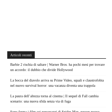
Articoli recenti
Barbie 2 rischia di saltare | Warner Bros. ha pochi mesi per trovare
un accordo: il dubbio che divide Hollywood
La bocca del diavolo arriva su Prime Video, squali e claustrofobia
nel nuovo survival horror: una vacanza diventa una trappola
La paura dell’altezza torna al cinema | Il sequel di Fall cambia
scenario: una nuova sfida senza via di fuga
Sony ferma i film sui personaggi di Spider-Man, nessun nuovo