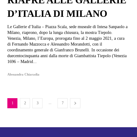
RIAPRE ALLE GALLERIE
D’ITALIA DI MILANO
Le Gallerie d’Italia – Piazza Scala, sede museale di Intesa Sanpaolo a
Milano, riaprono, dopo la lunga chiusura, la mostra Tiepolo.
Venezia, Milano, l’Europa, prorogata fino al 2 maggio 2021, a cura
di Fernando Mazzocca e Alessandro Morandotti, con il
coordinamento generale di Gianfranco Brunelli. In occasione dei
duecentocinquanta anni dalla morte di Giambattista Tiepolo (Venezia
1696 – Madrid...
Alessandra Chiaradia
...
1
2
3
7