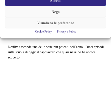
MCU: la sequenza giusta fino a Brand New Day
Accetta
Su Disney+ arriva un thriller che non fa sconti | Otto episodi tra
Nega
potere, violenza e vendetta: per chi è incuriosito dal caso Epstein
questo è perfetto
Visualizza le preferenze
Soraya è devastana, la notizia su Cristian è gravissima | È finita
Cookie Policy
Privacy e Policy
malissimo dopo Temptation Island
Netflix nasconde una delle serie più potenti dell’anno | Dieci episodi
sulla scuola di oggi: il capolavoro che quasi nessuno ha ancora
scoperto