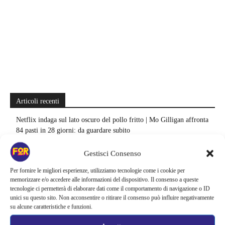
Articoli recenti
Netflix indaga sul lato oscuro del pollo fritto | Mo Gilligan affronta
84 pasti in 28 giorni: da guardare subito
Uno splendido errore 3 arriva su Netflix, l’ora esatta del debutto in
Gestisci Consenso
italia: quando saranno disponibili gli episodi
Per fornire le migliori esperienze, utilizziamo tecnologie come i cookie per
memorizzare e/o accedere alle informazioni del dispositivo. Il consenso a queste
Agosto 2026 si accende in streaming | Oltre 40 serie tra grandi ritorni
tecnologie ci permetterà di elaborare dati come il comportamento di navigazione o ID
e debutti: gli appuntamenti da non perdere
unici su questo sito. Non acconsentire o ritirare il consenso può influire negativamente
su alcune caratteristiche e funzioni.
Film Marvel in ordine cronologico | Come guardare film e serie del