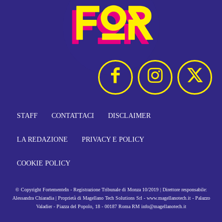
STAFF
CONTATTACI
DISCLAIMER
LA REDAZIONE
PRIVACY E POLICY
COOKIE POLICY
© Copyright FortementeIn - Registrazione Tribunale di Monza 10/2019 | Direttore responsabile:
Alessandra Chiaradia | Proprietà di Magellano Tech Solutions Srl - www.magellanotech.it - Palazzo
Valadier - Piazza del Popolo, 18 - 00187 Roma RM info@magellanotech.it