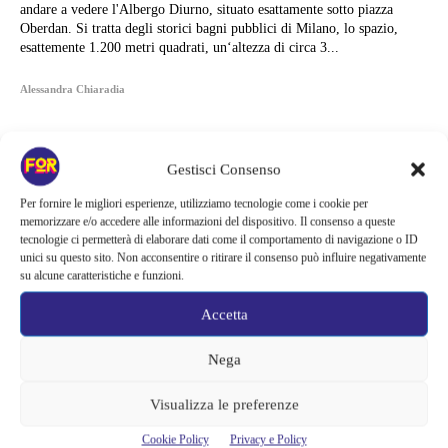
andare a vedere l'Albergo Diurno, situato esattamente sotto piazza
Oberdan. Si tratta degli storici bagni pubblici di Milano, lo spazio,
esattemente 1.200 metri quadrati, un‘altezza di circa 3...
Alessandra Chiaradia
Gestisci Consenso
Per fornire le migliori esperienze, utilizziamo tecnologie come i cookie per
memorizzare e/o accedere alle informazioni del dispositivo. Il consenso a queste
tecnologie ci permetterà di elaborare dati come il comportamento di navigazione o ID
unici su questo sito. Non acconsentire o ritirare il consenso può influire negativamente
su alcune caratteristiche e funzioni.
Accetta
Nega
Articoli recenti
Visualizza le preferenze
Sony ferma i film sui personaggi di Spider-Man, nessun nuovo
Cookie Policy
Privacy e Policy