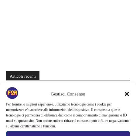
Articoli recenti
Spider-Man: Brand New Day riapre una vecchia ferita | Il finale
Gestisci Consenso
alimenta una nuova teoria: il dettaglio che coinvolge i due più amati
Per fornire le migliori esperienze, utilizziamo tecnologie come i cookie per
Barbie 2 rischia di saltare | Warner Bros. ha pochi mesi per trovare un
memorizzare e/o accedere alle informazioni del dispositivo. Il consenso a queste
accordo: il dubbio che divide Hollywood
tecnologie ci permetterà di elaborare dati come il comportamento di navigazione o ID
unici su questo sito. Non acconsentire o ritirare il consenso può influire negativamente
La bocca del diavolo arriva su Prime Video, squali e claustrofobia nel
su alcune caratteristiche e funzioni.
nuovo survival horror: una vacanza diventa una trappola