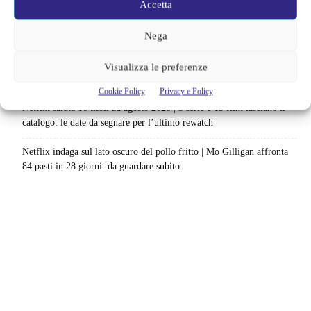
Accetta
La paura dell’altezza torna al cinema | Il sequel di Fall cambia
scenario: una nuova sfida senza via di fuga
Nega
Sony ferma i film sui personaggi di Spider-Man, nessun nuovo
Visualizza le preferenze
progetto è in sviluppo: cosa resta dell’esperimento
Cookie Policy
Privacy e Policy
Netflix saluta 16 titoli ad agosto 2026 | 3 serie e 13 film lasciano il
catalogo: le date da segnare per l’ultimo rewatch
Netflix indaga sul lato oscuro del pollo fritto | Mo Gilligan affronta
84 pasti in 28 giorni: da guardare subito