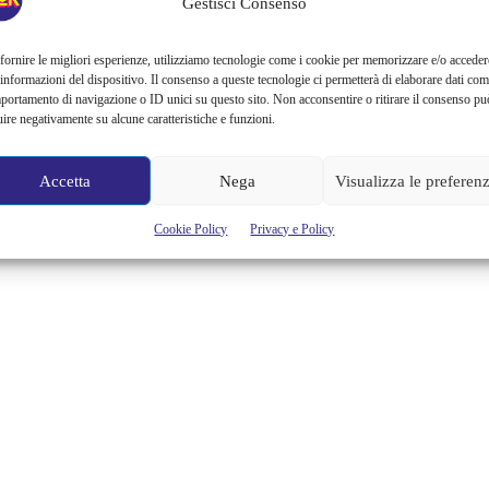
Gestisci Consenso
L’iconico castello Disney, che poi corrisponde a quello del La Bella
Addormentata nel Bosco, non è di pura fantasia ma un luogo
esistente da qui è stata presa ispirazione… molta ispirazione. Il
fornire le migliori esperienze, utilizziamo tecnologie come i cookie per memorizzare e/o acceder
castello ha un nome impronunciabile: Neuschwanstein ed è a oggi
 informazioni del dispositivo. Il consenso a queste tecnologie ci permetterà di elaborare dati com
uno dei simboli della Baviera nel mondo per essere un luogo ricco di
portamento di navigazione o ID unici su questo sito. Non acconsentire o ritirare il consenso pu
fascino e a dir...
uire negativamente su alcune caratteristiche e funzioni.
Alessandra Chiaradia
Accetta
Nega
Visualizza le preferen
Cookie Policy
Privacy e Policy