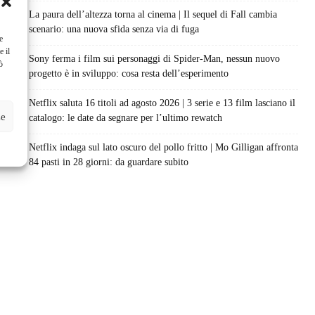
La paura dell’altezza torna al cinema | Il sequel di Fall cambia
scenario: una nuova sfida senza via di fuga
e
e il
Sony ferma i film sui personaggi di Spider-Man, nessun nuovo
ò
progetto è in sviluppo: cosa resta dell’esperimento
Netflix saluta 16 titoli ad agosto 2026 | 3 serie e 13 film lasciano il
ze
catalogo: le date da segnare per l’ultimo rewatch
Netflix indaga sul lato oscuro del pollo fritto | Mo Gilligan affronta
84 pasti in 28 giorni: da guardare subito