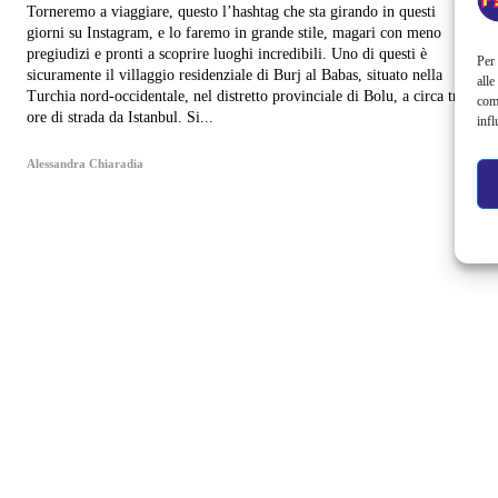
Torneremo a viaggiare, questo l’hashtag che sta girando in questi
giorni su Instagram, e lo faremo in grande stile, magari con meno
pregiudizi e pronti a scoprire luoghi incredibili. Uno di questi è
Per 
sicuramente il villaggio residenziale di Burj al Babas, situato nella
alle
Turchia nord-occidentale, nel distretto provinciale di Bolu, a circa tre
com
ore di strada da Istanbul. Si...
infl
Alessandra Chiaradia