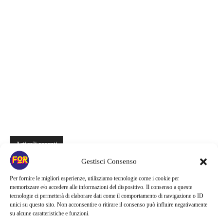
Articoli recenti
Gestisci Consenso
Spider-Man: Brand New Day riapre una vecchia ferita | Il finale
alimenta una nuova teoria: il dettaglio che coinvolge i due più amati
Per fornire le migliori esperienze, utilizziamo tecnologie come i cookie per
memorizzare e/o accedere alle informazioni del dispositivo. Il consenso a queste
Barbie 2 rischia di saltare | Warner Bros. ha pochi mesi per trovare un
tecnologie ci permetterà di elaborare dati come il comportamento di navigazione o ID
accordo: il dubbio che divide Hollywood
unici su questo sito. Non acconsentire o ritirare il consenso può influire negativamente
su alcune caratteristiche e funzioni.