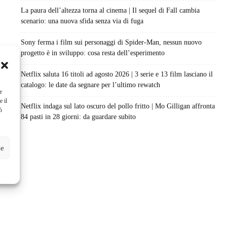
La paura dell’altezza torna al cinema | Il sequel di Fall cambia
scenario: una nuova sfida senza via di fuga
Sony ferma i film sui personaggi di Spider-Man, nessun nuovo
progetto è in sviluppo: cosa resta dell’esperimento
Netflix saluta 16 titoli ad agosto 2026 | 3 serie e 13 film lasciano il
catalogo: le date da segnare per l’ultimo rewatch
e
e il
Netflix indaga sul lato oscuro del pollo fritto | Mo Gilligan affronta
ò
84 pasti in 28 giorni: da guardare subito
ze