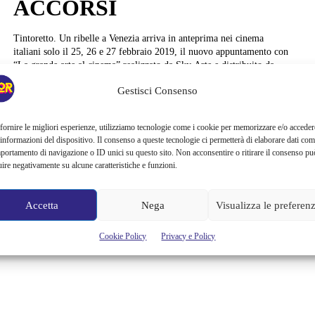
ACCORSI
Tintoretto. Un ribelle a Venezia arriva in anteprima nei cinema
italiani solo il 25, 26 e 27 febbraio 2019, il nuovo appuntamento con
“La grande arte al cinema” realizzato da Sky Arte e distribuito da
Nexo Digital. Quale momento migliore, quindi, per parlare di
Gestisci Consenso
Venezia, se non in questi giorni frenetici di carnevale? E quale
occasione migliore per celebrare...
fornire le migliori esperienze, utilizziamo tecnologie come i cookie per memorizzare e/o acceder
Fabio Muggia
 informazioni del dispositivo. Il consenso a queste tecnologie ci permetterà di elaborare dati com
portamento di navigazione o ID unici su questo sito. Non acconsentire o ritirare il consenso pu
uire negativamente su alcune caratteristiche e funzioni.
Accetta
Nega
Visualizza le preferen
Cookie Policy
Privacy e Policy