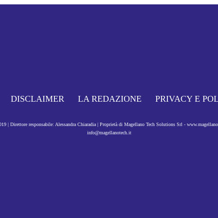
DISCLAIMER
LA REDAZIONE
PRIVACY E PO
9 | Direttore responsabile: Alessandra Chiaradia | Proprietà di Magellano Tech Solutions Srl - www.magellan
info@magellanotech.it