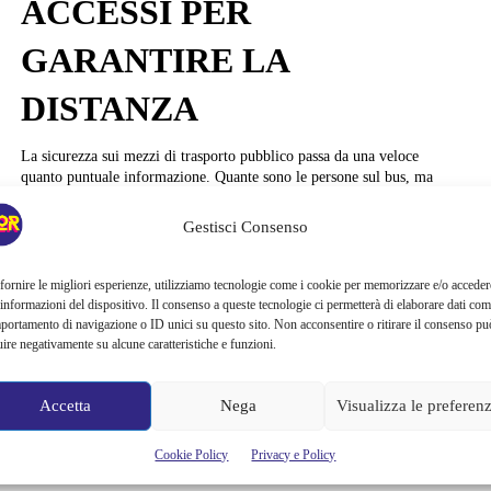
ACCESSI PER
GARANTIRE LA
DISTANZA
La sicurezza sui mezzi di trasporto pubblico passa da una veloce
quanto puntuale informazione. Quante sono le persone sul bus, ma
anche quante ne potranno salire sulla prossima metro in arrivo.
Ermetris, azienda di Gorizia specializzata nel settore del passenger
Gestisci Consenso
information system, ha sviluppato un nuovo sistema per garantire il
distanziamento su tram, treni e autobus: non solamente un...
fornire le migliori esperienze, utilizziamo tecnologie come i cookie per memorizzare e/o acceder
 informazioni del dispositivo. Il consenso a queste tecnologie ci permetterà di elaborare dati com
Alessandra Chiaradia
portamento di navigazione o ID unici su questo sito. Non acconsentire o ritirare il consenso pu
uire negativamente su alcune caratteristiche e funzioni.
Accetta
Nega
Visualizza le preferen
Cookie Policy
Privacy e Policy