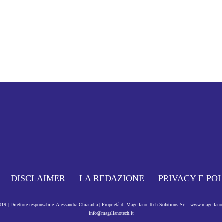
DISCLAIMER
LA REDAZIONE
PRIVACY E PO
9 | Direttore responsabile: Alessandra Chiaradia | Proprietà di Magellano Tech Solutions Srl - www.magellan
info@magellanotech.it