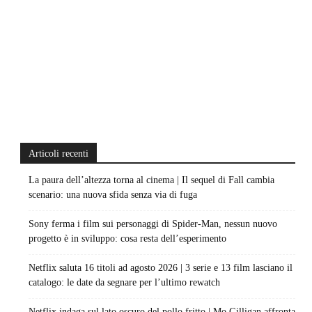
Articoli recenti
La paura dell’altezza torna al cinema | Il sequel di Fall cambia
scenario: una nuova sfida senza via di fuga
Sony ferma i film sui personaggi di Spider-Man, nessun nuovo
progetto è in sviluppo: cosa resta dell’esperimento
Netflix saluta 16 titoli ad agosto 2026 | 3 serie e 13 film lasciano il
catalogo: le date da segnare per l’ultimo rewatch
Netflix indaga sul lato oscuro del pollo fritto | Mo Gilligan affronta