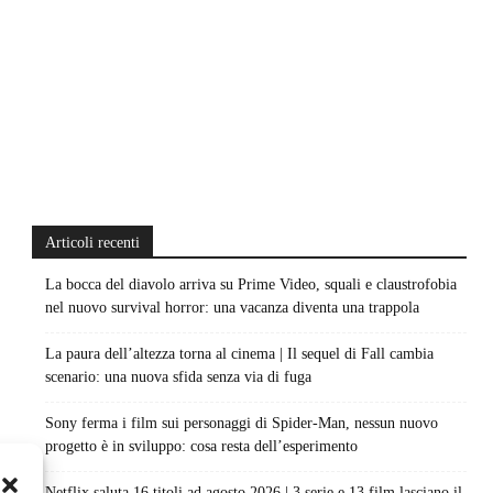
Articoli recenti
La bocca del diavolo arriva su Prime Video, squali e claustrofobia
nel nuovo survival horror: una vacanza diventa una trappola
La paura dell’altezza torna al cinema | Il sequel di Fall cambia
scenario: una nuova sfida senza via di fuga
Sony ferma i film sui personaggi di Spider-Man, nessun nuovo
progetto è in sviluppo: cosa resta dell’esperimento
Netflix saluta 16 titoli ad agosto 2026 | 3 serie e 13 film lasciano il