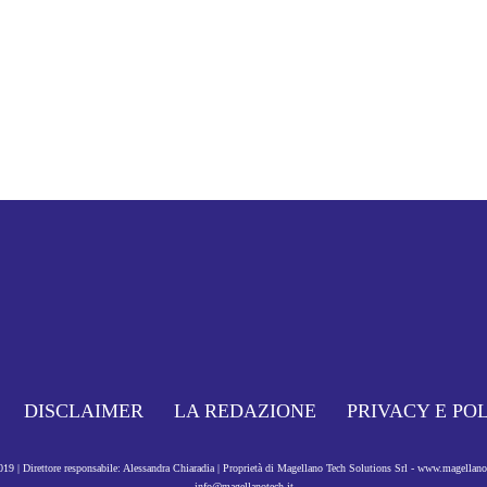
DISCLAIMER
LA REDAZIONE
PRIVACY E PO
9 | Direttore responsabile: Alessandra Chiaradia | Proprietà di Magellano Tech Solutions Srl - www.magellan
info@magellanotech.it