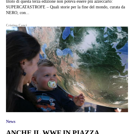
titolo di questa terza edizione non poteva essere più azzeccarto:
SUPERCATASTROFE – Quali storie per la fine del mondo, curata da
NERO, con...
Cristina Canci
News
ANCHE IL WWF IN PIAZZA