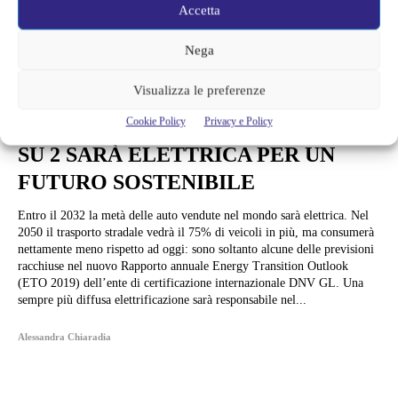
Accetta
Nega
Visualizza le preferenze
Scienza
Cookie Policy
Privacy e Policy
E-MOBILITY: NEL 2032 UN’AUTO
SU 2 SARÀ ELETTRICA PER UN
FUTURO SOSTENIBILE
Entro il 2032 la metà delle auto vendute nel mondo sarà elettrica. Nel
2050 il trasporto stradale vedrà il 75% di veicoli in più, ma consumerà
nettamente meno rispetto ad oggi: sono soltanto alcune delle previsioni
racchiuse nel nuovo Rapporto annuale Energy Transition Outlook
(ETO 2019) dell’ente di certificazione internazionale DNV GL. Una
sempre più diffusa elettrificazione sarà responsabile nel...
Alessandra Chiaradia