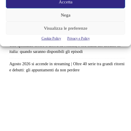
Accetta
Netflix saluta 16 titoli ad agosto 2026 | 3 serie e 13 film lasciano il
catalogo: le date da segnare per l’ultimo rewatch
Nega
Netflix indaga sul lato oscuro del pollo fritto | Mo Gilligan affronta
Visualizza le preferenze
84 pasti in 28 giorni: da guardare subito
Cookie Policy
Privacy e Policy
Uno splendido errore 3 arriva su Netflix, l’ora esatta del debutto in
italia: quando saranno disponibili gli episodi
Agosto 2026 si accende in streaming | Oltre 40 serie tra grandi ritorni
e debutti: gli appuntamenti da non perdere