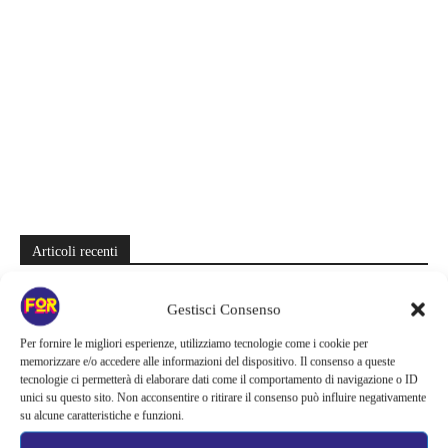
Articoli recenti
La bocca del diavolo arriva su Prime Video, squali e claustrofobia nel
Gestisci Consenso
nuovo survival horror: una vacanza diventa una trappola
Per fornire le migliori esperienze, utilizziamo tecnologie come i cookie per
La paura dell’altezza torna al cinema | Il sequel di Fall cambia
memorizzare e/o accedere alle informazioni del dispositivo. Il consenso a queste
scenario: una nuova sfida senza via di fuga
tecnologie ci permetterà di elaborare dati come il comportamento di navigazione o ID
unici su questo sito. Non acconsentire o ritirare il consenso può influire negativamente
Sony ferma i film sui personaggi di Spider-Man, nessun nuovo
su alcune caratteristiche e funzioni.
progetto è in sviluppo: cosa resta dell’esperimento