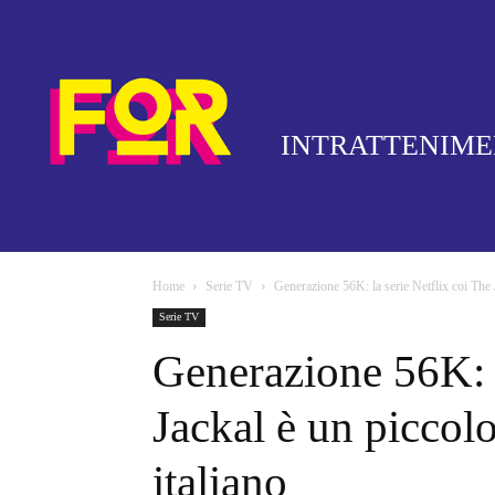
INTRATTENIM
Home
Serie TV
Generazione 56K: la serie Netflix coi The J
Serie TV
Generazione 56K: l
Jackal è un piccolo
italiano