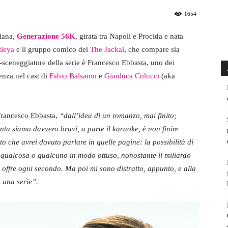
1654
liana,
Generazione 56K
, girata tra Napoli e Procida e nata
tleya
e il gruppo comico dei
The Jackal
, che compare sia
o-sceneggiatore della serie è Francesco Ebbasta, uno dei
enza nel cast di
Fabio Balsamo
e
Gianluca Colucci
(aka
Francesco Ebbasta,
“dall’idea di un romanzo, mai finito;
nta siamo davvero bravi, a parte il karaoke, è non finire
o che avrei dovuto parlare in quelle pagine: la possibilità di
n qualcosa o qualcuno in modo ottuso, nonostante il miliardo
ci offre ogni secondo. Ma poi mi sono distratto, appunto, e alla
 una serie”.