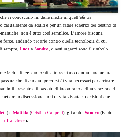
 che si conoscono fin dalle medie in quell’età tra
no casualmente da adulti e per un fatale scherzo del destino di
antiche, non è tutto così semplice. L’amore bisogna
rie forze, andando proprio contro quella tecnologia di cui
di sempre,
Luca
e
Sandro
, questi ragazzi sono il simbolo
me le due linee temporali si intrecciano continuamente, tra
 passate che diventano percorsi di vita necessari per arrivare
ando il presente e il passato di incontrano a dimostrazione di
 mettere in discussione anni di vita vissuta e decisioni che
etti
) e
Matilda
(
Cristina Cappelli
), gli amici
Sandro
(Fabio
dia Tranchese
).