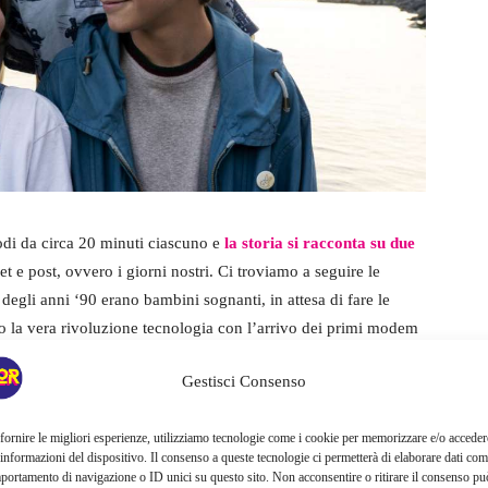
di da circa 20 minuti ciascuno e
la storia si racconta su due
net e post, ovvero i giorni nostri. Ci troviamo a seguire le
degli anni ‘90 erano bambini sognanti, in attesa di fare le
to la vera rivoluzione tecnologia con l’arrivo dei primi modem
onfondibile di quando il computer si connetteva alla rete e
Gestisci Consenso
, dove non esisteva Google o tutto il testo, anzi si può
mpo c’era la vita quotidiana, così lontana da quella che
fornire le migliori esperienze, utilizziamo tecnologie come i cookie per memorizzare e/o acceder
esisteva internet, tutto era “analogico”.
 informazioni del dispositivo. Il consenso a queste tecnologie ci permetterà di elaborare dati com
nerazione vent’anni dopo nelle loro vite da adulti impegnati
portamento di navigazione o ID unici su questo sito. Non acconsentire o ritirare il consenso pu