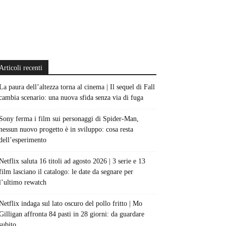
Articoli recenti
La paura dell’altezza torna al cinema | Il sequel di Fall
cambia scenario: una nuova sfida senza via di fuga
Sony ferma i film sui personaggi di Spider-Man,
nessun nuovo progetto è in sviluppo: cosa resta
dell’esperimento
Netflix saluta 16 titoli ad agosto 2026 | 3 serie e 13
film lasciano il catalogo: le date da segnare per
l’ultimo rewatch
Netflix indaga sul lato oscuro del pollo fritto | Mo
Gilligan affronta 84 pasti in 28 giorni: da guardare
subito