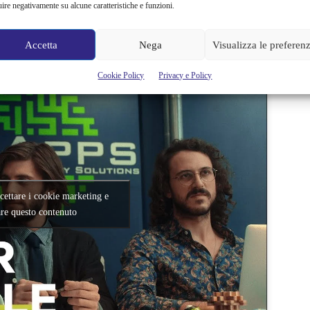
re vero che ancora non arriva, una vita completamente immersa
uire negativamente su alcune caratteristiche e funzioni.
a portata di mano e App che spuntano sui nostri smartphone
Accetta
Nega
Visualizza le preferen
Cookie Policy
Privacy e Policy
ccettare i cookie marketing e
are questo contenuto