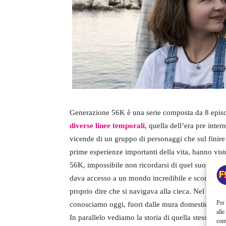
Generazione 56K è una serie composta da 8 episo
diverse linee temporali
, quella dell’era pre inter
vicende di un gruppo di personaggi che sul finire 
prime esperienze importanti della vita, hanno vis
56K, impossibile non ricordarsi di quel suono inc
dava accesso a un mondo incredibile e sconosciuto
proprio dire che si navigava alla cieca. Nel fratte
Per 
conosciamo oggi, fuori dalle mura domestiche non 
alle
In parallelo vediamo la storia di quella stessa ge
com