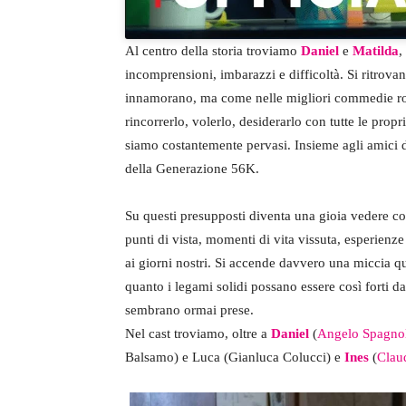
Al centro della storia troviamo
Daniel
e
Matilda
,
incomprensioni, imbarazzi e difficoltà. Si ritrova
innamorano, ma come nelle migliori commedie rom
rincorrerlo, volerlo, desiderarlo con tutte le prop
siamo costantemente pervasi. Insieme agli amici 
della Generazione 56K.
Su questi presupposti diventa una gioia vedere co
punti di vista, momenti di vita vissuta, esperienze
ai giorni nostri. Si accende davvero una miccia qu
quanto i legami solidi possano essere così forti da
sembrano ormai prese.
Nel cast troviamo, oltre a
Daniel
(
Angelo Spagnol
Balsamo) e Luca (Gianluca Colucci) e
Ines
(
Clau