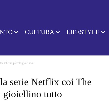
ENTO
CULTURA
LIFESTYLE
ackal è un piccolo gioiellino...
a serie Netflix coi The
 gioiellino tutto