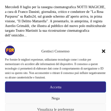
Mercoledì 8 luglio per la rassegna cinematografica NOTTI MAGICHE,
a cura di Franco Dassisti, giornalista, critico e conduttore de “La Rosa
Purpurea” su Radio24, sul grande schermo all’aperto arriva, in prima
visione, “Il Delitto Mattarella”. A presentarlo, in anteprima, il regista
Aurelio Grimaldi, che illustra al pubblico del nuovo polo multiculturale
targato Teatro Martinitt la sua ricostruzione cinematografica
dell’omicidio...
Alessandra Chiaradia
Gestisci Consenso
Per fornire le migliori esperienze, utilizziamo tecnologie come i cookie per
memorizzare e/o accedere alle informazioni del dispositivo. Il consenso a queste
tecnologie ci permetterà di elaborare dati come il comportamento di navigazione o ID
unici su questo sito. Non acconsentire o ritirare il consenso può influire negativamente
su alcune caratteristiche e funzioni.
Accetta
Nega
Visualizza le preferenze