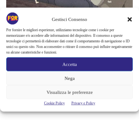
Gestisci Consenso
News
Per fornire le migliori esperienze, utilizziamo tecnologie come i cookie per
memorizzare e/o accedere alle informazioni del dispositivo. Il consenso a queste
IL SEQUEL DE IL MIO VICINO
tecnologie ci permetterà di elaborare dati come il comportamento di navigazione o ID
unici su questo sito. Non acconsentire o ritirare il consenso può influire negativamente
TOTORO SI PUÒ VEDERE SOLO IN
su alcune caratteristiche e funzioni.
UN CINEMA AL MONDO
Accetta
Lo Studio Ghibli da sempre ci regala tantissime emozioni, i suoi film
animali sono pieni di poesia e magia, uno tra questi in particolare: Il
Nega
mio vicino Totoro uscito in Giappone nel 1988 è diventato un film cult
per generazioni di bambini cresciuti nel mito del grande e grosso
Visualizza le preferenze
Totoro, dei nerini del buio e l’indimenticabile Gattobus. Ma forse...
Cookie Policy
Privacy e Policy
Alessandra Chiaradia