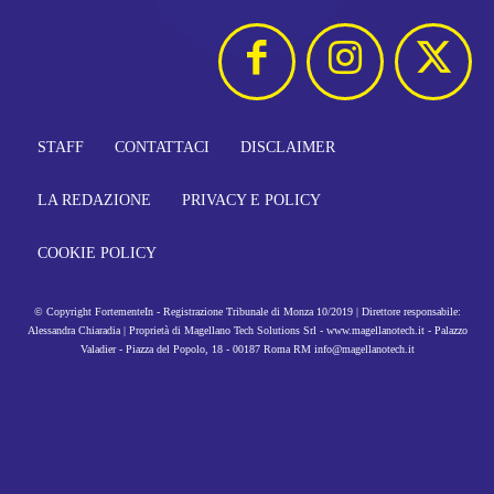
STAFF
CONTATTACI
DISCLAIMER
LA REDAZIONE
PRIVACY E POLICY
COOKIE POLICY
© Copyright FortementeIn - Registrazione Tribunale di Monza 10/2019 | Direttore responsabile:
Alessandra Chiaradia | Proprietà di Magellano Tech Solutions Srl - www.magellanotech.it - Palazzo
Valadier - Piazza del Popolo, 18 - 00187 Roma RM info@magellanotech.it