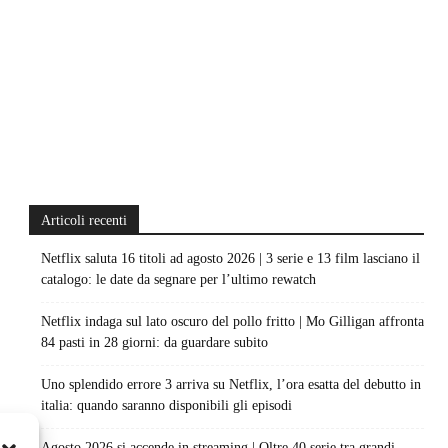
Articoli recenti
Netflix saluta 16 titoli ad agosto 2026 | 3 serie e 13 film lasciano il
catalogo: le date da segnare per l’ultimo rewatch
Netflix indaga sul lato oscuro del pollo fritto | Mo Gilligan affronta
84 pasti in 28 giorni: da guardare subito
Uno splendido errore 3 arriva su Netflix, l’ora esatta del debutto in
italia: quando saranno disponibili gli episodi
Agosto 2026 si accende in streaming | Oltre 40 serie tra grandi