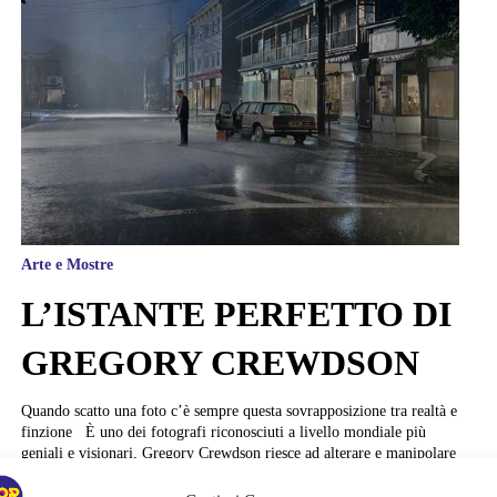
Arte e Mostre
L’ISTANTE PERFETTO DI
GREGORY CREWDSON
Quando scatto una foto c’è sempre questa sovrapposizione tra realtà e
finzione È uno dei fotografi riconosciuti a livello mondiale più
geniali e visionari, Gregory Crewdson riesce ad alterare e manipolare
l’atmosfera di banali luoghi della vita quotidiana o di città della
provincia americana aprendo a nuove visioni che vanno al di là di ciò