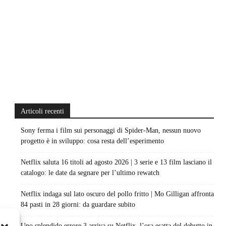
Articoli recenti
Sony ferma i film sui personaggi di Spider-Man, nessun nuovo
progetto è in sviluppo: cosa resta dell’esperimento
Netflix saluta 16 titoli ad agosto 2026 | 3 serie e 13 film lasciano il
catalogo: le date da segnare per l’ultimo rewatch
Netflix indaga sul lato oscuro del pollo fritto | Mo Gilligan affronta
84 pasti in 28 giorni: da guardare subito
Uno splendido errore 3 arriva su Netflix, l’ora esatta del debutto in