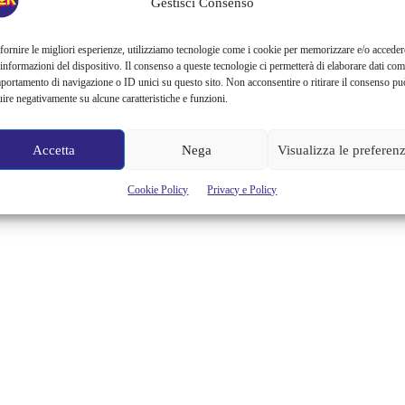
Gestisci Consenso
che vediamo, caricandole di inediti...
fornire le migliori esperienze, utilizziamo tecnologie come i cookie per memorizzare e/o acceder
Alessandra Chiaradia
 informazioni del dispositivo. Il consenso a queste tecnologie ci permetterà di elaborare dati com
portamento di navigazione o ID unici su questo sito. Non acconsentire o ritirare il consenso pu
uire negativamente su alcune caratteristiche e funzioni.
Accetta
Nega
Visualizza le preferen
Cookie Policy
Privacy e Policy