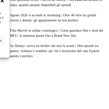
italia: quando saranno disponibili gli episodi
e
Agosto 2026 si accende in streaming | Oltre 40 serie tra grandi
e il
ritorni e debutti: gli appuntamenti da non perdere
ò
Film Marvel in ordine cronologico | Come guardare film e serie del
MCU: la sequenza giusta fino a Brand New Day
ze
Su Disney+ arriva un thriller che non fa sconti | Otto episodi tra
potere, violenza e vendetta: per chi è incuriosito dal caso Epstein
questo è perfetto