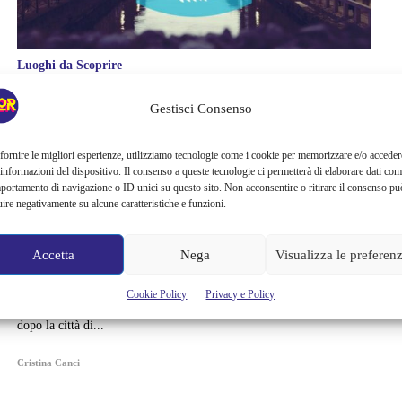
Luoghi da Scoprire
EUROPEAN BEST
Gestisci Consenso
DESTINATION: MILANO
fornire le migliori esperienze, utilizziamo tecnologie come i cookie per memorizzare e/o acceder
 informazioni del dispositivo. Il consenso a queste tecnologie ci permetterà di elaborare dati com
AL SECONDO POSTO
portamento di navigazione o ID unici su questo sito. Non acconsentire o ritirare il consenso pu
uire negativamente su alcune caratteristiche e funzioni.
"Milano ha raggiunto un risultato storico che dimostra come la città
abbia un'immagine estremamente positiva in tutto il mondo attraendo
Accetta
Nega
Visualizza le preferen
un ampio numero di visitatori e sia particolarmente apprezzata da
svizzeri e americani" Milano città della Moda. Milano città del
Design. Milano città dell'arte. Milano città delle meraviglie
Cookie Policy
Privacy e Policy
oseremmo dire! Con 52.836 preferenze Milano si posiziona seconda,
dopo la città di...
Cristina Canci