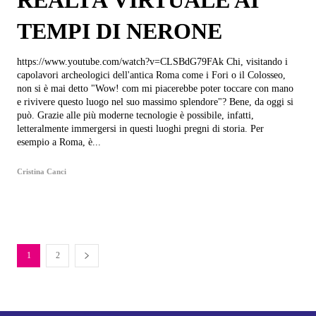
REALTÀ VIRTUALE AI
TEMPI DI NERONE
https://www.youtube.com/watch?v=CLSBdG79FAk Chi, visitando i
capolavori archeologici dell'antica Roma come i Fori o il Colosseo,
non si è mai detto "Wow! com mi piacerebbe poter toccare con mano
e rivivere questo luogo nel suo massimo splendore"? Bene, da oggi si
può. Grazie alle più moderne tecnologie è possibile, infatti,
letteralmente immergersi in questi luoghi pregni di storia. Per
esempio a Roma, è...
Cristina Canci
1
2