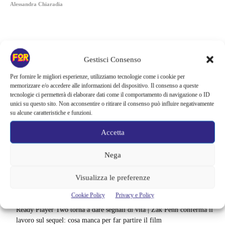
Alessandra Chiaradia
Gestisci Consenso
Per fornire le migliori esperienze, utilizziamo tecnologie come i cookie per
memorizzare e/o accedere alle informazioni del dispositivo. Il consenso a queste
tecnologie ci permetterà di elaborare dati come il comportamento di navigazione o ID
unici su questo sito. Non acconsentire o ritirare il consenso può influire negativamente
su alcune caratteristiche e funzioni.
Accetta
Nega
Articoli recenti
Visualizza le preferenze
Monster affronta il caso Lizzie Borden, Netflix svela data e prime
immagini: cosa anticipano sulla nuova stagione
Cookie Policy
Privacy e Policy
Ready Player Two torna a dare segnali di vita | Zak Penn conferma il
lavoro sul sequel: cosa manca per far partire il film