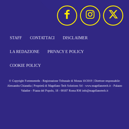
STAFF
CONTATTACI
DISCLAIMER
LA REDAZIONE
PRIVACY E POLICY
COOKIE POLICY
© Copyright FortementeIn - Registrazione Tribunale di Monza 10/2019 | Direttore responsabile:
Alessandra Chiaradia | Proprietà di Magellano Tech Solutions Srl - www.magellanotech.it - Palazzo
Valadier - Piazza del Popolo, 18 - 00187 Roma RM info@magellanotech.it