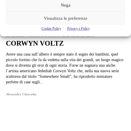
Nega
Arte e Mostre
Visualizza le preferenze
LE MINI CASE SU MINI ALBERI
Cookie Policy
Privacy e Policy
DELL’ARTISTA JEDEDIAH
CORWYN VOLTZ
Avere una casa sull’albero è sempre stato il sogno dei bambini, quel
piccolo fortino che fa da vedetta sulla vita dei grandi, un luogo magico
dove si diventa gli eroi di ogni storia. Forse ne sognava una anche
l’artista americano Jedediah Corwyn Voltz che, nella sua nuova serie
scultorea dal titolo “Somewhere Small”, ha riprodotto miniature
perfette di case sugli...
Alessandra Chiaradia