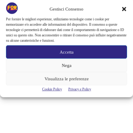
VITTORIO CORCOS A PALAZZO
Gestisci Consenso
PALLAVICINI: TRA RITRATTI CHE
Per fornire le migliori esperienze, utilizziamo tecnologie come i cookie per
memorizzare e/o accedere alle informazioni del dispositivo. Il consenso a queste
PARLANO E SOGNI AD OCCHI
tecnologie ci permetterà di elaborare dati come il comportamento di navigazione o ID
unici su questo sito. Non acconsentire o ritirare il consenso può influire negativamente
APERTI
su alcune caratteristiche e funzioni.
Quando visiti una mostra dedicata a Corcos ti trovi sempre davanti ad
Accetta
un dilemma: non sai se sei tu ad osservare i quadri o se sono loro ad
osservare te. Vittorio Corcos Ritratti e Sogni riapre a Palazzo
Pallavicini in quel di Bologna, fino al 27 giugno 2021, una grandissima
Nega
occasione dopo le chiusure dovute al Covid, per poter...
Visualizza le preferenze
Sara Govoni
Cookie Policy
Privacy e Policy