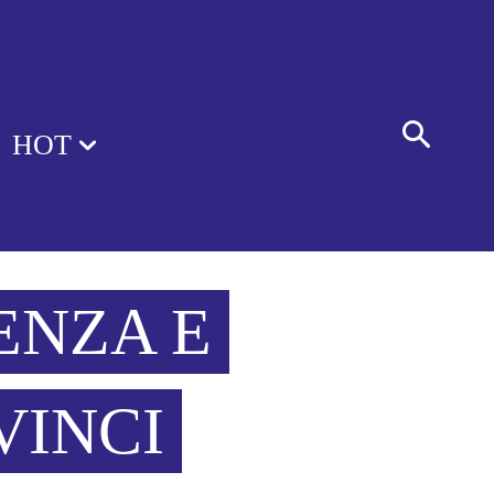
HOT
ENZA E
VINCI