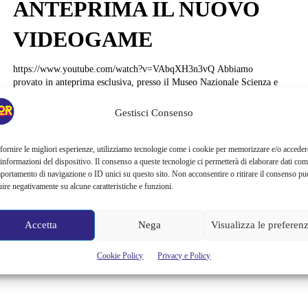
ANTEPRIMA IL NUOVO
VIDEOGAME
https://www.youtube.com/watch?v=VAbqXH3n3vQ Abbiamo
provato in anteprima esclusiva, presso il Museo Nazionale Scienza e
Tecnologia Leonardo Da Vinci, il nuovo videogame prodotto dalla
Milestone MotoGP™18. In una area gaming del Museo debitamente
Gestisci Consenso
attrezzata, tutti i visitatori della mostra "I colori del Motomondiale",
che è terminata domenica, hanno potuto provare tutte le novità del
gioco e vivere un'esperienza coinvolgente grazie alle tecnologie
fornire le migliori esperienze, utilizziamo tecnologie come i cookie per memorizzare e/o acceder
all'avanguardia e...
 informazioni del dispositivo. Il consenso a queste tecnologie ci permetterà di elaborare dati com
portamento di navigazione o ID unici su questo sito. Non acconsentire o ritirare il consenso pu
uire negativamente su alcune caratteristiche e funzioni.
Camilla Conti
Accetta
Nega
Visualizza le preferen
Cookie Policy
Privacy e Policy