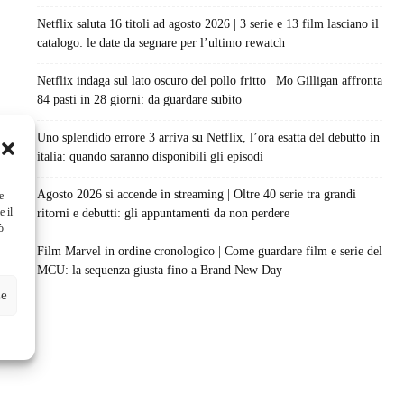
Netflix saluta 16 titoli ad agosto 2026 | 3 serie e 13 film lasciano il
catalogo: le date da segnare per l’ultimo rewatch
Netflix indaga sul lato oscuro del pollo fritto | Mo Gilligan affronta
84 pasti in 28 giorni: da guardare subito
Uno splendido errore 3 arriva su Netflix, l’ora esatta del debutto in
italia: quando saranno disponibili gli episodi
Agosto 2026 si accende in streaming | Oltre 40 serie tra grandi
e
e il
ritorni e debutti: gli appuntamenti da non perdere
ò
Film Marvel in ordine cronologico | Come guardare film e serie del
MCU: la sequenza giusta fino a Brand New Day
ze