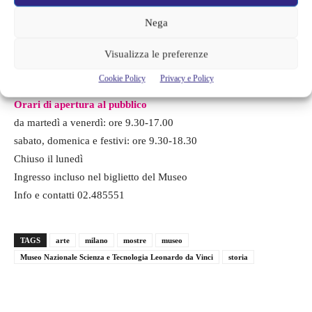
INFO
Nega
I mondi di Primo Levi: Una strenua chiarezza
Museo Nazionale Scienza e Tecnologia
Visualizza le preferenze
Leonardo da Vinci, via San Vittore 21
Cookie Policy
Privacy e Policy
1 dicembre 2016 – 19 febbraio 2017
Orari di apertura al pubblico
da martedì a venerdì: ore 9.30-17.00
sabato, domenica e festivi: ore 9.30-18.30
Chiuso il lunedì
Ingresso incluso nel biglietto del Museo
Info e contatti 02.485551
TAGS
arte
milano
mostre
museo
Museo Nazionale Scienza e Tecnologia Leonardo da Vinci
storia