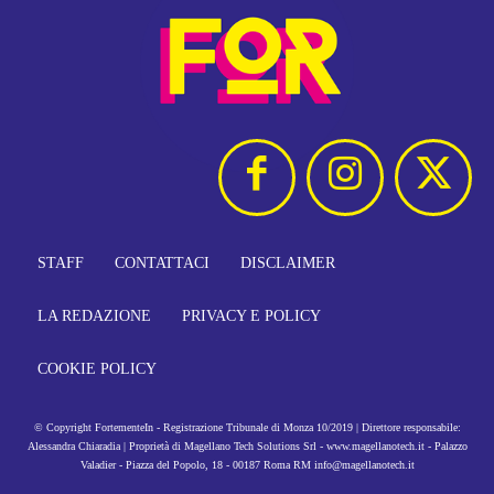
STAFF
CONTATTACI
DISCLAIMER
LA REDAZIONE
PRIVACY E POLICY
COOKIE POLICY
© Copyright FortementeIn - Registrazione Tribunale di Monza 10/2019 | Direttore responsabile:
Alessandra Chiaradia | Proprietà di Magellano Tech Solutions Srl - www.magellanotech.it - Palazzo
Valadier - Piazza del Popolo, 18 - 00187 Roma RM info@magellanotech.it