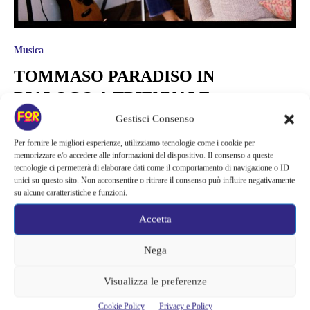
Musica
TOMMASO PARADISO IN
DIALOGO A TRIENNALE
DECAMERON
Gestisci Consenso
Per fornire le migliori esperienze, utilizziamo tecnologie come i cookie per
Proseguono gli appuntamenti di Triennale Decameron, il format di
memorizzare e/o accedere alle informazioni del dispositivo. Il consenso a queste
Triennale Milano che invita artisti, designer, architetti, intellettuali,
tecnologie ci permetterà di elaborare dati come il comportamento di navigazione o ID
musicisti, cantanti, scrittori, registi, giornalisti a sviluppare una
unici su questo sito. Non acconsentire o ritirare il consenso può influire negativamente
personale narrazione, in questo nuovo appuntamento ascolteremo
su alcune caratteristiche e funzioni.
l'esperienza del cantautore, autore e musicista Tommaso Paradiso,
mercoledì 29 aprile. Nell’ambito di Triennale Decameron, Tommaso
Accetta
Paradiso dialogherà con Lorenza Baroncelli, Direttore Artistico di
Triennale Milano, su come...
Nega
Cristina Canci
Visualizza le preferenze
Cookie Policy
Privacy e Policy