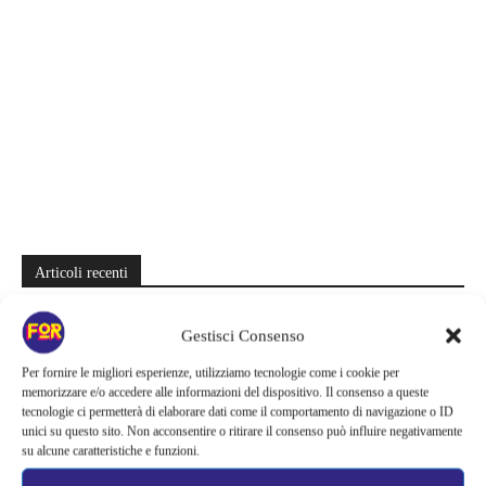
Articoli recenti
La paura dell’altezza torna al cinema | Il sequel di Fall cambia
Gestisci Consenso
scenario: una nuova sfida senza via di fuga
Per fornire le migliori esperienze, utilizziamo tecnologie come i cookie per
Sony ferma i film sui personaggi di Spider-Man, nessun nuovo
memorizzare e/o accedere alle informazioni del dispositivo. Il consenso a queste
progetto è in sviluppo: cosa resta dell’esperimento
tecnologie ci permetterà di elaborare dati come il comportamento di navigazione o ID
unici su questo sito. Non acconsentire o ritirare il consenso può influire negativamente
Netflix saluta 16 titoli ad agosto 2026 | 3 serie e 13 film lasciano il
su alcune caratteristiche e funzioni.
catalogo: le date da segnare per l’ultimo rewatch