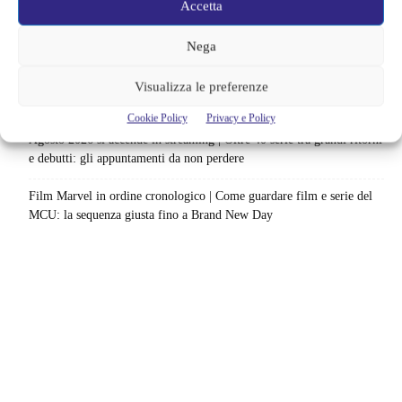
Accetta
Netflix indaga sul lato oscuro del pollo fritto | Mo Gilligan affronta
84 pasti in 28 giorni: da guardare subito
Nega
Uno splendido errore 3 arriva su Netflix, l’ora esatta del debutto in
Visualizza le preferenze
italia: quando saranno disponibili gli episodi
Cookie Policy
Privacy e Policy
Agosto 2026 si accende in streaming | Oltre 40 serie tra grandi ritorni
e debutti: gli appuntamenti da non perdere
Film Marvel in ordine cronologico | Come guardare film e serie del
MCU: la sequenza giusta fino a Brand New Day