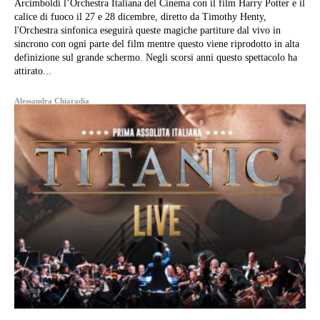
Arcimboldi l’Orchestra Italiana del Cinema con il film Harry Potter e il
calice di fuoco il 27 e 28 dicembre, diretto da Timothy Henty,
l'Orchestra sinfonica eseguirà queste magiche partiture dal vivo in
sincrono con ogni parte del film mentre questo viene riprodotto in alta
definizione sul grande schermo. Negli scorsi anni questo spettacolo ha
attirato...
Alessandra Chiaradia