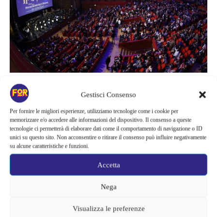
Musica
Gestisci Consenso
HARRY POTTER E LA PIETRA
Per fornire le migliori esperienze, utilizziamo tecnologie come i cookie per
FILOSOFALE: IL CINE-CONCERTO
memorizzare e/o accedere alle informazioni del dispositivo. Il consenso a queste
tecnologie ci permetterà di elaborare dati come il comportamento di navigazione o ID
A MILANO
unici su questo sito. Non acconsentire o ritirare il consenso può influire negativamente
su alcune caratteristiche e funzioni.
https://www.youtube.com/watch?v=vE64USvCPbo Dopo le quattro
date sold out a Roma, anche i Potterhead milanesi potranno ascoltare
Accetta
un'orchestra sinfonica che suonerà dal vivo (e per tutta la durata del
film) la colonna sonora di Harry Potter e la Pietra Filosofale, il primo
Nega
capitolo di una delle saghe più amate nella storia del cinema! Oltre 80
musicisti dell’Orchestra Italiana del Cinema, diretti dal maestro
Visualizza le preferenze
Christian...