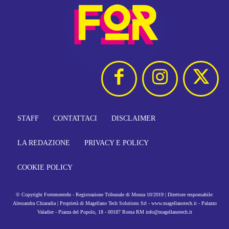
STAFF
CONTATTACI
DISCLAIMER
LA REDAZIONE
PRIVACY E POLICY
COOKIE POLICY
© Copyright FortementeIn - Registrazione Tribunale di Monza 10/2019 | Direttore responsabile:
Alessandra Chiaradia | Proprietà di Magellano Tech Solutions Srl - www.magellanotech.it - Palazzo
Valadier - Piazza del Popolo, 18 - 00187 Roma RM info@magellanotech.it