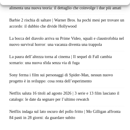
Spider-Man: Brand New Day riapre una vecchia ferita | Il finale
alimenta una nuova teoria: il dettaglio che coinvolge i due più amati
Barbie 2 rischia di saltare | Warner Bros. ha pochi mesi per trovare un
accordo: il dubbio che divide Hollywood
La bocca del diavolo arriva su Prime Video, squali e claustrofobia nel
nuovo survival horror: una vacanza diventa una trappola
La paura dell’altezza torna al cinema | Il sequel di Fall cambia
scenario: una nuova sfida senza via di fuga
Sony ferma i film sui personaggi di Spider-Man, nessun nuovo
progetto è in sviluppo: cosa resta dell’esperimento
Netflix saluta 16 titoli ad agosto 2026 | 3 serie e 13 film lasciano il
catalogo: le date da segnare per l’ultimo rewatch
Netflix indaga sul lato oscuro del pollo fritto | Mo Gilligan affronta
84 pasti in 28 giorni: da guardare subito