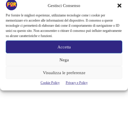
LE GROTTE DELLA CIVITA,
Gestisci Consenso
ESPERIENZA UNICA E
Per fornire le migliori esperienze, utilizziamo tecnologie come i cookie per
memorizzare e/o accedere alle informazioni del dispositivo. Il consenso a queste
INDIMENTICABILE
tecnologie ci permetterà di elaborare dati come il comportamento di navigazione o ID
unici su questo sito. Non acconsentire o ritirare il consenso può influire negativamente
Quella che vi propongo oggi non è esattamente una gita fuori porta, ma
su alcune caratteristiche e funzioni.
un vero e proprio viaggio alla scoperta di tesori e meraviglie che fanno
parte della nostra storia. Matera, conosciuta come la "Città dei Sassi" e
Accetta
"Città Sotterranea" è uno dei luoghi più antichi del mondo oltre a essere
sicuramente uno dei più suggestivi d’Italia. La sua storia...
Nega
Alessandra Chiaradia
Visualizza le preferenze
Cookie Policy
Privacy e Policy