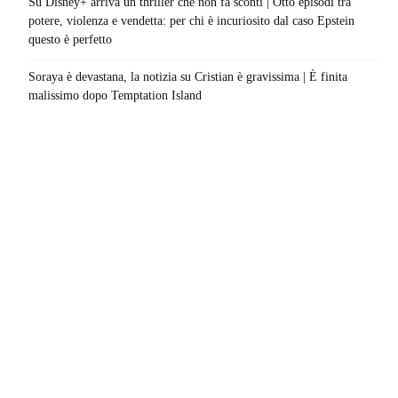
Su Disney+ arriva un thriller che non fa sconti | Otto episodi tra
potere, violenza e vendetta: per chi è incuriosito dal caso Epstein
questo è perfetto
Soraya è devastana, la notizia su Cristian è gravissima | È finita
malissimo dopo Temptation Island