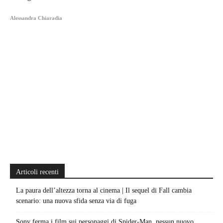
Alessandra Chiaradia
Articoli recenti
La paura dell’altezza torna al cinema | Il sequel di Fall cambia
scenario: una nuova sfida senza via di fuga
Sony ferma i film sui personaggi di Spider-Man, nessun nuovo