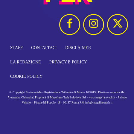
STAFF
CONTATTACI
DISCLAIMER
LA REDAZIONE
PRIVACY E POLICY
COOKIE POLICY
© Copyright FortementeIn - Registrazione Tribunale di Monza 10/2019 | Direttore responsabile:
Alessandra Chiaradia | Proprietà di Magellano Tech Solutions Srl - www.magellanotech.it - Palazzo
Valadier - Piazza del Popolo, 18 - 00187 Roma RM info@magellanotech.it