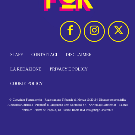
STAFF
CONTATTACI
DISCLAIMER
LA REDAZIONE
PRIVACY E POLICY
COOKIE POLICY
© Copyright FortementeIn - Registrazione Tribunale di Monza 10/2019 | Direttore responsabile:
Alessandra Chiaradia | Proprietà di Magellano Tech Solutions Srl - www.magellanotech.it - Palazzo
Valadier - Piazza del Popolo, 18 - 00187 Roma RM info@magellanotech.it