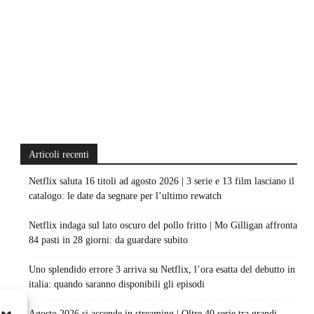
Articoli recenti
Netflix saluta 16 titoli ad agosto 2026 | 3 serie e 13 film lasciano il
catalogo: le date da segnare per l’ultimo rewatch
Netflix indaga sul lato oscuro del pollo fritto | Mo Gilligan affronta
84 pasti in 28 giorni: da guardare subito
Uno splendido errore 3 arriva su Netflix, l’ora esatta del debutto in
italia: quando saranno disponibili gli episodi
Agosto 2026 si accende in streaming | Oltre 40 serie tra grandi