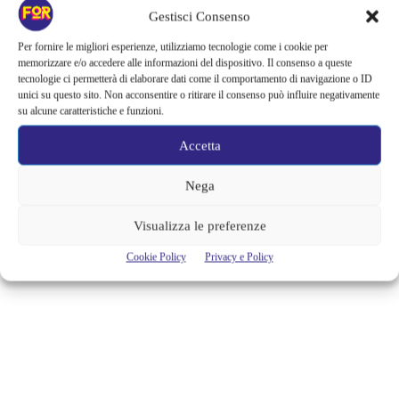
Gestisci Consenso
“IO SONO MIA”: LA RECENSIONE
Per fornire le migliori esperienze, utilizziamo tecnologie come i cookie per
DEL FILM EVENTO IN ANTEPRIMA
memorizzare e/o accedere alle informazioni del dispositivo. Il consenso a queste
tecnologie ci permetterà di elaborare dati come il comportamento di navigazione o ID
https://www.youtube.com/watch?v=7VJlVRi4BVY&feature=youtu.be
unici su questo sito. Non acconsentire o ritirare il consenso può influire negativamente
“Io sono Mia” è lo splendido e toccante film evento diretto dal regista
su alcune caratteristiche e funzioni.
Riccardo Donna, scritto da Monica Rametta, prodotto da Eliseo Fiction
sotto l’egida di Luca Barbareschi in collaborazione con Rai Fiction e
Accetta
distribuito da Nexo Digital, in arrivo in anteprima sul grande schermo
nelle sale cinematografiche italiane solo il 14, il 15 e il 16 gennaio
Nega
(qui...
Visualizza le preferenze
Giovanni Magliaro
Cookie Policy
Privacy e Policy