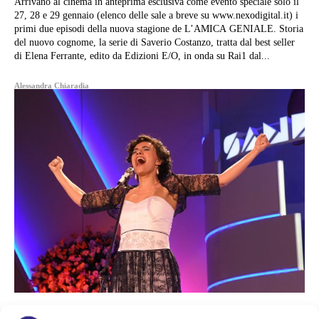
Arrivano al cinema in anteprima esclusiva come evento speciale solo il
27, 28 e 29 gennaio (elenco delle sale a breve su www.nexodigital.it) i
primi due episodi della nuova stagione de L’AMICA GENIALE. Storia
del nuovo cognome, la serie di Saverio Costanzo, tratta dal best seller
di Elena Ferrante, edito da Edizioni E/O, in onda su Rai1 dal...
Alessandra Chiaradia
Costume