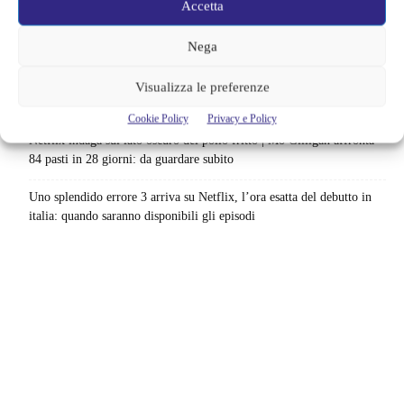
Accetta
Sony ferma i film sui personaggi di Spider-Man, nessun nuovo
progetto è in sviluppo: cosa resta dell’esperimento
Nega
Netflix saluta 16 titoli ad agosto 2026 | 3 serie e 13 film lasciano il
Visualizza le preferenze
catalogo: le date da segnare per l’ultimo rewatch
Cookie Policy
Privacy e Policy
Netflix indaga sul lato oscuro del pollo fritto | Mo Gilligan affronta
84 pasti in 28 giorni: da guardare subito
Uno splendido errore 3 arriva su Netflix, l’ora esatta del debutto in
italia: quando saranno disponibili gli episodi