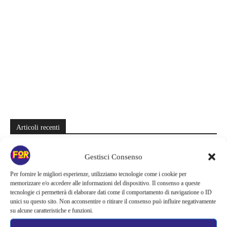
Articoli recenti
Barbie 2 rischia di saltare | Warner Bros. ha pochi mesi per trovare un
Gestisci Consenso
accordo: il dubbio che divide Hollywood
Per fornire le migliori esperienze, utilizziamo tecnologie come i cookie per
La bocca del diavolo arriva su Prime Video, squali e claustrofobia nel
memorizzare e/o accedere alle informazioni del dispositivo. Il consenso a queste
nuovo survival horror: una vacanza diventa una trappola
tecnologie ci permetterà di elaborare dati come il comportamento di navigazione o ID
unici su questo sito. Non acconsentire o ritirare il consenso può influire negativamente
La paura dell’altezza torna al cinema | Il sequel di Fall cambia
su alcune caratteristiche e funzioni.
scenario: una nuova sfida senza via di fuga