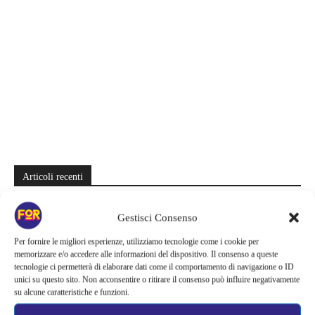
Articoli recenti
Quattro storie complete in meno di 6 episodi su Netflix: le miniserie
Gestisci Consenso
da divorare che lasciano il segno
Per fornire le migliori esperienze, utilizziamo tecnologie come i cookie per
Zombie e sentimenti invadono Prime Video | Una coppia deve
memorizzare e/o accedere alle informazioni del dispositivo. Il consenso a queste
attraversare Seoul durante l’apocalisse: il K-drama da recuperare
tecnologie ci permetterà di elaborare dati come il comportamento di navigazione o ID
unici su questo sito. Non acconsentire o ritirare il consenso può influire negativamente
Sei stagioni di guerre e complotti nello spazio | Su Prime Video si
su alcune caratteristiche e funzioni.
nasconde una grande epopea sci-fi: la saga salvata appena in tempo