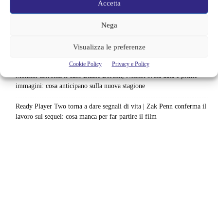
Accetta
Il creatore di Yellowstone firma un altro successo | La serie supera
Fallout e One Piece: il risultato è eccezionale
Nega
Ted Lasso cambia completamente squadra | La quarta stagione riparte
Visualizza le preferenze
dal calcio femminile: perché è la scelta più coerente
Cookie Policy
Privacy e Policy
Monster affronta il caso Lizzie Borden, Netflix svela data e prime
immagini: cosa anticipano sulla nuova stagione
Ready Player Two torna a dare segnali di vita | Zak Penn conferma il
lavoro sul sequel: cosa manca per far partire il film