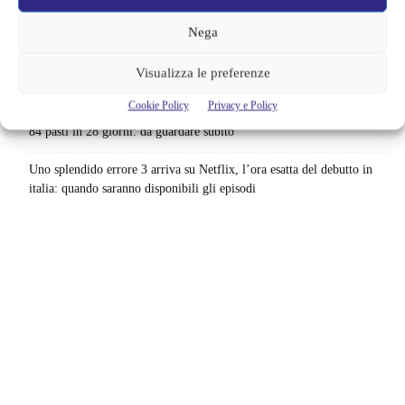
progetto è in sviluppo: cosa resta dell’esperimento
Nega
Netflix saluta 16 titoli ad agosto 2026 | 3 serie e 13 film lasciano il
Visualizza le preferenze
catalogo: le date da segnare per l’ultimo rewatch
Cookie Policy
Privacy e Policy
Netflix indaga sul lato oscuro del pollo fritto | Mo Gilligan affronta
84 pasti in 28 giorni: da guardare subito
Uno splendido errore 3 arriva su Netflix, l’ora esatta del debutto in
italia: quando saranno disponibili gli episodi