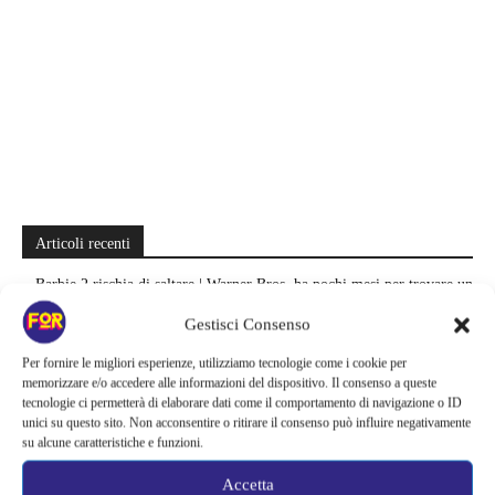
Articoli recenti
Barbie 2 rischia di saltare | Warner Bros. ha pochi mesi per trovare un
accordo: il dubbio che divide Hollywood
Gestisci Consenso
La bocca del diavolo arriva su Prime Video, squali e claustrofobia nel
Per fornire le migliori esperienze, utilizziamo tecnologie come i cookie per
nuovo survival horror: una vacanza diventa una trappola
memorizzare e/o accedere alle informazioni del dispositivo. Il consenso a queste
tecnologie ci permetterà di elaborare dati come il comportamento di navigazione o ID
unici su questo sito. Non acconsentire o ritirare il consenso può influire negativamente
La paura dell’altezza torna al cinema | Il sequel di Fall cambia
su alcune caratteristiche e funzioni.
scenario: una nuova sfida senza via di fuga
Accetta
Sony ferma i film sui personaggi di Spider-Man, nessun nuovo