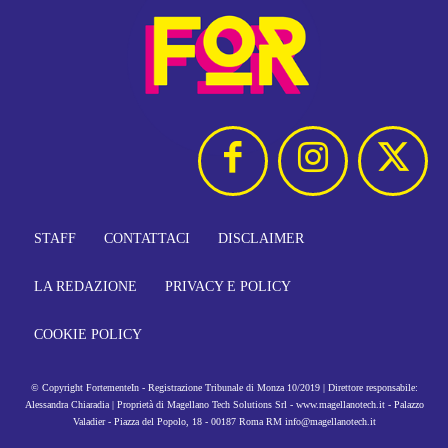
STAFF
CONTATTACI
DISCLAIMER
LA REDAZIONE
PRIVACY E POLICY
COOKIE POLICY
© Copyright FortementeIn - Registrazione Tribunale di Monza 10/2019 | Direttore responsabile:
Alessandra Chiaradia | Proprietà di Magellano Tech Solutions Srl - www.magellanotech.it - Palazzo
Valadier - Piazza del Popolo, 18 - 00187 Roma RM info@magellanotech.it