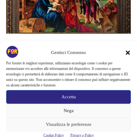
Arte e Mostre
Gestisci Consenso
DÜRER E IL RINASCIMENTO TRA
GERMANIA E ITALIA. IN MOSTRA
Per fornire le migliori esperienze, utilizziamo tecnologie come i cookie per
memorizzare e/o accedere alle informazioni del dispositivo. Il consenso a queste
A MILANO
tecnologie ci permetterà di elaborare dati come il comportamento di navigazione o ID
unici su questo sito. Non acconsentire o ritirare il consenso può influire negativamente
su alcune caratteristiche e funzioni.
Il 2018 apre con un’altra mostra di altissimo spessore, a Palazzo Reale
arriva “Dürer e il Rinascimento tra Germania e Italia”. Dal 21 febbraio,
Accetta
l’importante sede espositiva milanese aprirà le sue porte a uno egli
artisti più innovativi del rinascimento: Albrecht Dürer. Saranno presenti
oltre 100 opere tra le più significative tra pittura, stampe grafiche e
Nega
disegni che, nelle...
Visualizza le preferenze
Alessandra Chiaradia
Cookie Policy
Privacy e Policy