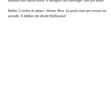
alimenta una nuova teoria: il dettaglio che coinvolge i due più amati
Barbie 2 rischia di saltare | Warner Bros. ha pochi mesi per trovare un
accordo: il dubbio che divide Hollywood